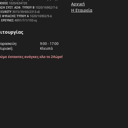
ΠΟΙΟΣ
1020/634720
Αρχική
ΑΣΗ ΣΥΣΤ. ΑΣΦ. ΤΥΠΟΥ Β
1020/16902/7-ά
Η Εταιρεία
SECURITY
3015/39/60/2313-ιδ
ΕΣ ΦΥΛΑΞΗΣ ΤΥΠΟΥ Α
1020/16902/9-ά
Σ ΕΡΕΥΝΕΣ
4891/7/1/193-ιη
ιτουργίας
Παρασκεύη:
9:00 - 17:00
Κυριακή:
Κλειστά
ύμε έκτακτες ανάγκες ολο το 24ώρο!