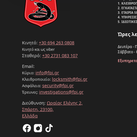
1. ΚΛΕΙΘΡΟ
2. ΕΓΚΑΤΑΣΤ
3. ΕΤΑΙΡΙΑ 
4. ΥΠΗΡΕΣΙ
5. ΙΔΙΩΤΙΚΕ
Ώρες λε
Κινητό:
+30 694 263 0808
Δευτέρα - 
Κινητό και ως viber
Σάββατο - 
Σταθερό:
+30 2731 083 107
Εξυπηρετο
Email:
info@fpi.gr
Κύριο:
locksmith@fpi.gr
Κλειθροποιείο:
security@fpi.gr
Ασφάλεια:
investigations@fpi.gr
Έρευνες:
Διεύθυνση:
Ωραίας Ελένης 2,
Σπάρτη, 23100,
Ελλάδα