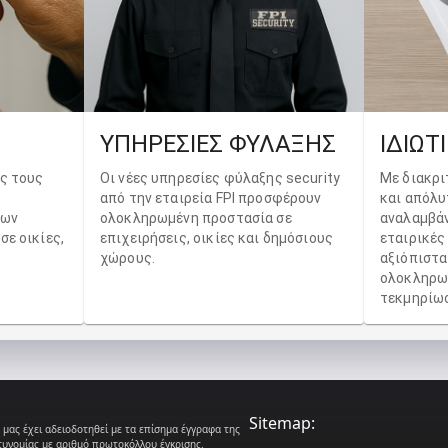
ΥΠΗΡΕΣΙΕΣ ΦΥΛΑΞΗΣ
ΙΔΙΩΤ
υς τους
Οι νέες υπηρεσίες φύλαξης security
Με διακρι
από την εταιρεία FPI προσφέρουν
και απόλυ
ρων
ολοκληρωμένη προστασία σε
αναλαμβάν
ε οικίες,
επιχειρήσεις, οικίες και δημόσιους
εταιρικές
χώρους.
αξιόπιστα
ολοκληρω
τεκμηρίω
Sitemap:
 μας έχει αδειοδοτηθεί με τα επίσημα έγγραφα της
τυνομίας με αριθμό πρωτοκόλλου έγκρισης.