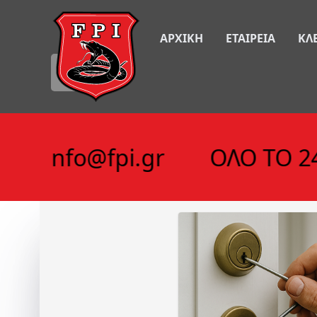
ΑΡΧΙΚΗ
ΕΤΑΙΡΕΙΑ
ΚΛ
🇬🇧
8 /
info@fpi.gr
ΟΛΟ ΤΟ 24